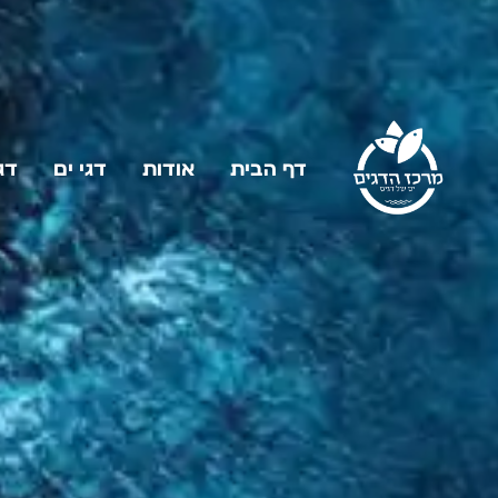
דף הבית
אודות
דגי ים
דג